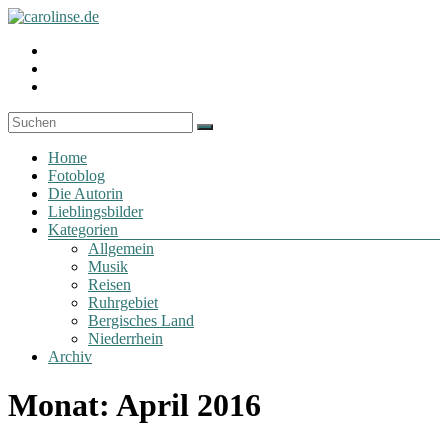
Zum
Inhalt
Fotoblog
Profil
springen
carolinse.de
von
Profil
carolinse.de
von
Profil
auf
x_caro
von
Facebook
auf
daydreamin
anzeigen
Twitter
auf
Menü
anzeigen
Instagram
Home
anzeigen
Fotoblog
Die Autorin
Lieblingsbilder
Kategorien
Allgemein
Musik
Reisen
Ruhrgebiet
Bergisches Land
Niederrhein
Archiv
Monat:
April 2016