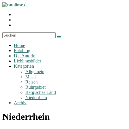
Zum
Inhalt
Fotoblog
Profil
springen
carolinse.de
von
Profil
carolinse.de
von
Profil
auf
x_caro
von
Facebook
auf
daydreamin
anzeigen
Twitter
auf
Menü
anzeigen
Instagram
Home
anzeigen
Fotoblog
Die Autorin
Lieblingsbilder
Kategorien
Allgemein
Musik
Reisen
Ruhrgebiet
Bergisches Land
Niederrhein
Archiv
Niederrhein