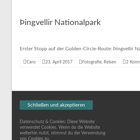
Þingvellir Nationalpark
Erster Stopp auf der Golden-Circle-Route: Þingvellir N
Caro
23. April 2017
Fotografie
,
Reisen
2 Kom
Datenschutz & Cookies: Diese Website
verwendet Cookies. Wenn du die Website
weiterhin nutzt, stimmst du der Verwendung
von Cookies zu.