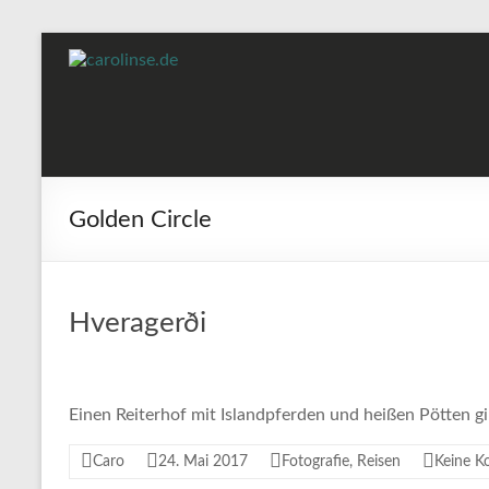
Zum
Inhalt
carolinse.de
Fotoblog
springen
Golden Circle
Hveragerði
Einen Reiterhof mit Islandpferden und heißen Pötten gi
Caro
24. Mai 2017
Fotografie
,
Reisen
Keine 