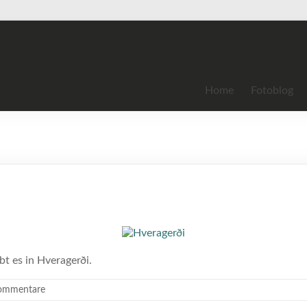
Home
Fotoblog
bt es in Hveragerði.
Kommentare