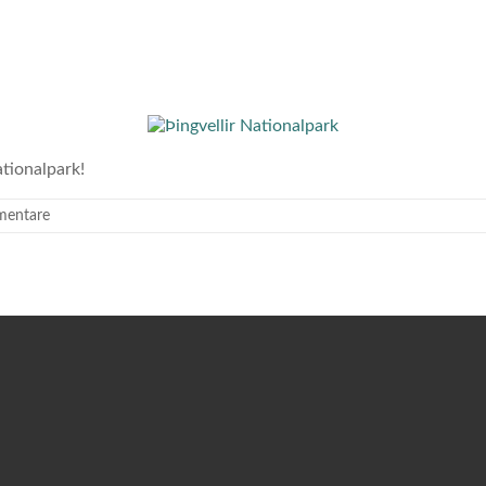
ationalpark!
mentare