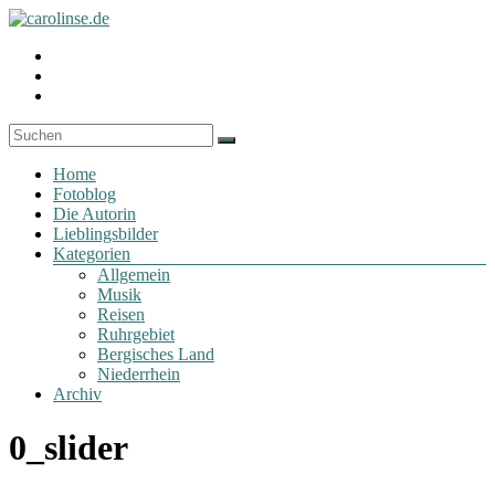
Zum
Inhalt
Fotoblog
Profil
springen
carolinse.de
von
Profil
carolinse.de
von
Profil
auf
x_caro
von
Facebook
auf
daydreamin
anzeigen
Twitter
auf
Menü
anzeigen
Instagram
Home
anzeigen
Fotoblog
Die Autorin
Lieblingsbilder
Kategorien
Allgemein
Musik
Reisen
Ruhrgebiet
Bergisches Land
Niederrhein
Archiv
0_slider