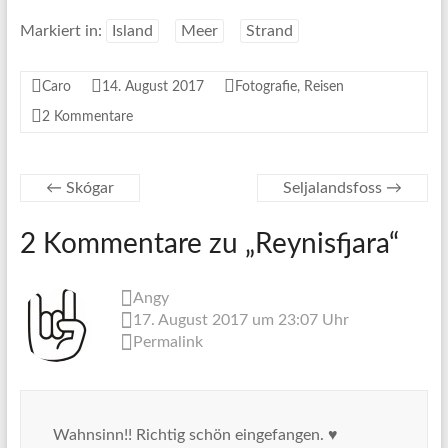
Markiert in:
Island
Meer
Strand
Caro
14. August 2017
Fotografie
,
Reisen
2 Kommentare
←
Skógar
Seljalandsfoss
→
2 Kommentare zu „
Reynisfjara
“
Angy
17. August 2017 um 23:07 Uhr
Permalink
Wahnsinn!! Richtig schön eingefangen. ♥