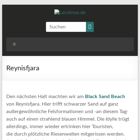
Zum
Inhalt
springen
carolinse.de
Profil
Profil
Profil
Fotoblog
von
von
von
carolinse.de
x_caro
daydreamin
auf
auf
auf
Menü
Facebook
Twitter
Instagram
anzeigen
anzeigen
anzeigen
Reynisfjara
Den nächsten Halt machten wir am
Black Sand Beach
von Reynisfjara. Hier trifft schwarzer Sand auf ganz
außergewöhnliche Felsformationen und -an diesem Tag-
auch auf einen strahlend blauen Himmel. Die Idylle trügt
allerdings, immer wieder ertrinken hier Touristen,
die durch plötzliche Riesenwellen mitgerissen werden.