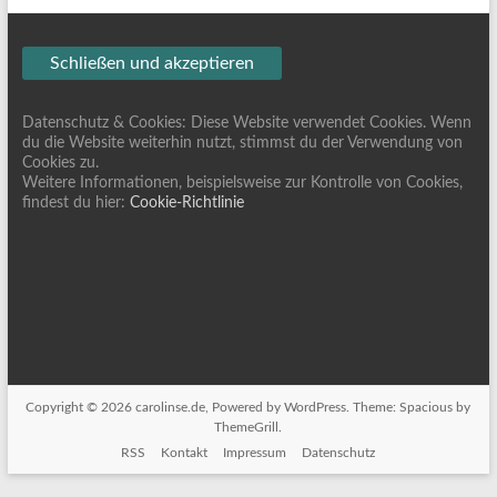
Datenschutz & Cookies: Diese Website verwendet Cookies. Wenn
du die Website weiterhin nutzt, stimmst du der Verwendung von
Cookies zu.
Weitere Informationen, beispielsweise zur Kontrolle von Cookies,
findest du hier:
Cookie-Richtlinie
Copyright © 2026
carolinse.de
, Powered by
WordPress
. Theme: Spacious by
ThemeGrill
.
RSS
Kontakt
Impressum
Datenschutz