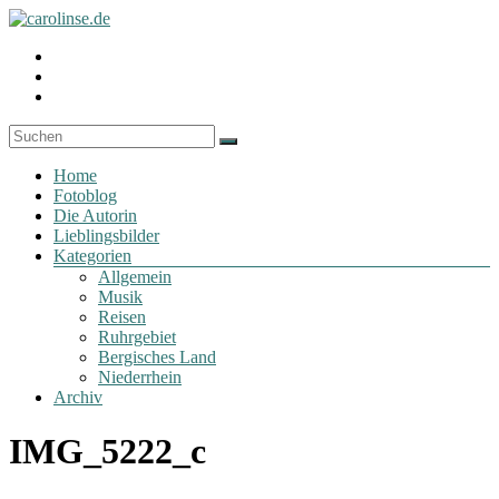
Zum
Inhalt
Fotoblog
Profil
springen
carolinse.de
von
Profil
carolinse.de
von
Profil
auf
x_caro
von
Facebook
auf
daydreamin
anzeigen
Twitter
auf
Menü
anzeigen
Instagram
Home
anzeigen
Fotoblog
Die Autorin
Lieblingsbilder
Kategorien
Allgemein
Musik
Reisen
Ruhrgebiet
Bergisches Land
Niederrhein
Archiv
IMG_5222_c