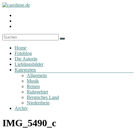
Zum
Inhalt
Fotoblog
Profil
springen
carolinse.de
von
Profil
carolinse.de
von
Profil
auf
x_caro
von
Facebook
auf
daydreamin
anzeigen
Twitter
auf
Menü
anzeigen
Instagram
Home
anzeigen
Fotoblog
Die Autorin
Lieblingsbilder
Kategorien
Allgemein
Musik
Reisen
Ruhrgebiet
Bergisches Land
Niederrhein
Archiv
IMG_5490_c