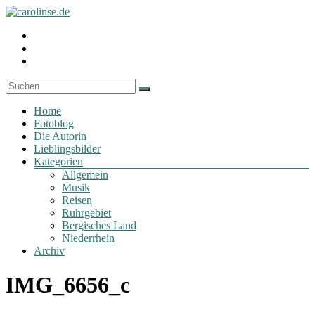
Zum
Inhalt
Fotoblog
Profil
springen
carolinse.de
von
Profil
carolinse.de
von
Profil
auf
x_caro
von
Facebook
auf
daydreamin
anzeigen
Twitter
auf
Menü
anzeigen
Instagram
Home
anzeigen
Fotoblog
Die Autorin
Lieblingsbilder
Kategorien
Allgemein
Musik
Reisen
Ruhrgebiet
Bergisches Land
Niederrhein
Archiv
IMG_6656_c