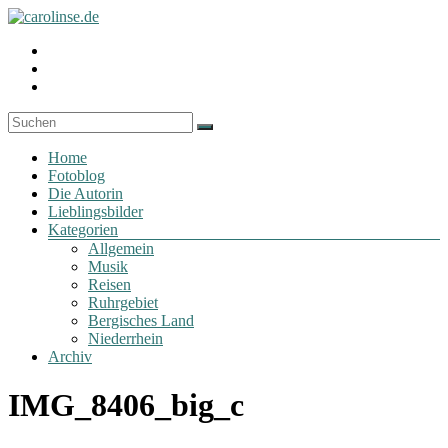
Zum
Inhalt
Fotoblog
Profil
springen
carolinse.de
von
Profil
carolinse.de
von
Profil
auf
x_caro
von
Facebook
auf
daydreamin
anzeigen
Twitter
auf
Menü
anzeigen
Instagram
Home
anzeigen
Fotoblog
Die Autorin
Lieblingsbilder
Kategorien
Allgemein
Musik
Reisen
Ruhrgebiet
Bergisches Land
Niederrhein
Archiv
IMG_8406_big_c