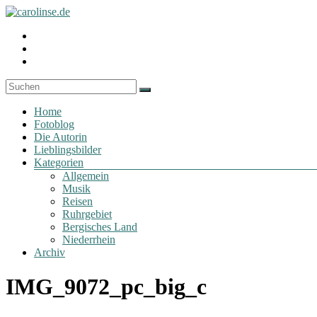
Zum
Inhalt
Fotoblog
Profil
springen
carolinse.de
von
Profil
carolinse.de
von
Profil
auf
x_caro
von
Facebook
auf
daydreamin
anzeigen
Twitter
auf
Menü
anzeigen
Instagram
Home
anzeigen
Fotoblog
Die Autorin
Lieblingsbilder
Kategorien
Allgemein
Musik
Reisen
Ruhrgebiet
Bergisches Land
Niederrhein
Archiv
IMG_9072_pc_big_c